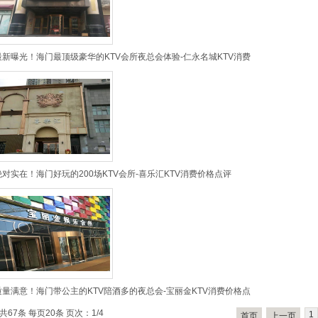
最新曝光！海门最顶级豪华的KTV会所夜总会体验-仁永名城KTV消费
绝对实在！海门好玩的200场KTV会所-喜乐汇KTV消费价格点评
质量满意！海门带公主的KTV陪酒多的夜总会-宝丽金KTV消费价格点
共67条 每页20条 页次：1/4
1
首页
上一页