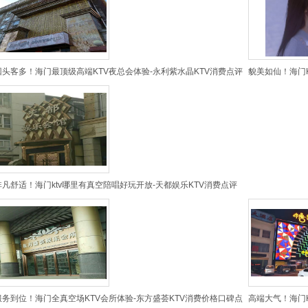
回头客多！海门最顶级高端KTV夜总会体验-永利紫水晶KTV消费点评
貌美如仙！海门K
非凡舒适！海门ktv哪里有真空陪唱好玩开放-天都娱乐KTV消费点评
服务到位！海门全真空场KTV会所体验-东方盛荟KTV消费价格口碑点
高端大气！海门K