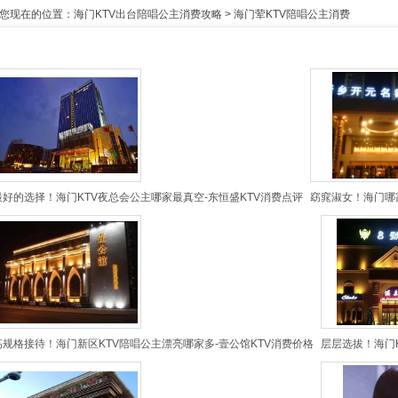
您现在的位置：
海门KTV出台陪唱公主消费攻略
>
海门荤KTV陪唱公主消费
最好的选择！海门KTV夜总会公主哪家最真空-东恒盛KTV消费点评
窈窕淑女！海门哪
高规格接待！海门新区KTV陪唱公主漂亮哪家多-壹公馆KTV消费价格
层层选拔！海门K