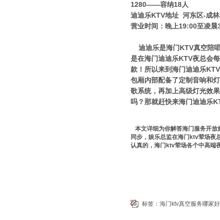
1280——容纳18人
迪迪乐KTV地址 河东区-成林
营业时间：晚上19:00至凌晨3
迪迪乐是海门KTV真空陪
是在海门迪迪乐KTV夜总会
款！所以来到海门迪迪乐KT
包厢内部配备了定制音响和灯
歌系统，再加上高级灯光效果
吗？那就赶快来海门迪迪乐K
本文详细为你解答海门服务开放好玩
同步，娱乐总监在海门ktv荤场
认真的，海门ktv荤场各个中高
标签：
海门ktv真空服务哪家