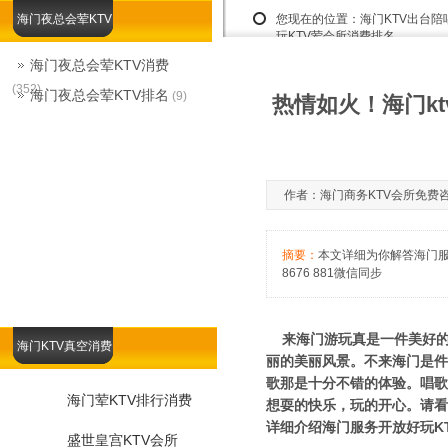
海门夜总会荤KTV
您现在的位置：
海门KTV出台
玩KTV荤会所消费排名
海门夜总会荤KTV消费
(352)
海门夜总会荤KTV排名
(9)
热情如火！海门k
作者：海门商务KTV会所免费咨询娱乐
摘要：
本文详细为你解答海门服
8676 881微信同步
来海门游玩真是一件美好的
海门KTV真空消费
丽的美丽风景。不来海门是件
歌那是十分不错的体验。唱歌
海门荤KTV排行消费
想耍的快乐，玩的开心。请看下面
详细介绍海门服务开放好玩K
盛世皇宫KTV会所