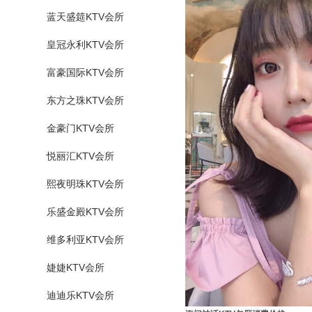
蓝天盛筵KTV会所
皇冠永利KTV会所
富豪国际KTV会所
东方之珠KTV会所
金豪门KTV会所
悦丽汇KTV会所
熙夜明珠KTV会所
乐盛金殿KTV会所
维多利亚KTV会所
婕婕KTV会所
迪迪乐KTV会所