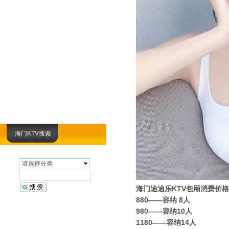
海门KTV搜索
请选择分类
海门迪迪乐KTV包厢消费价格
880——容纳 8人
980——容纳10人
1180——容纳14人