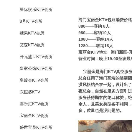
星际娱乐KTV会所
海门宝丽金KTV包厢消费价格
8号KTV会所
880——容纳 8人
980——容纳10人
糖果KTV会所
1080——容纳14人
艾森KTV会所
1280——容纳18人
宝丽金KTV地址 海门新区-
开元盛世KTV会所
营业时间：晚上19:00至凌晨3
皇家公馆KTV会所
宝丽金是海门KTV真空服务
总会任用了海门高端的装潢团
皇岭会KTV会所
潢风格结合在一起，设计出了
夜总会，自然在服务方面引进
东恒盛KTV
服务获得顾客的绝口称赞，绝
喜乐汇KTV会所
余人，且美女类型各不相同，
多，质量也是没问题的。
宝丽金KTV会所
盛世宝鼎KTV会所