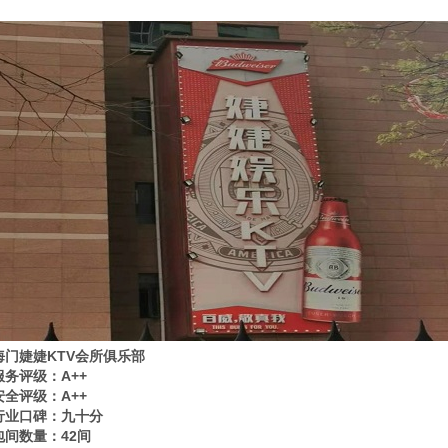
海门婕婕KTV会所俱乐部
服务评级：A++
安全评级：A++
行业口碑：九十分
包间数量：42间