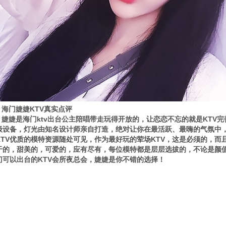
海门婕婕KTV真实点评
婕婕是海门ktv出台公主陪唱带走玩得开放的，让恋恋不忘的就是KTV
级设备，灯光由知名设计师亲自打造，绝对让你在最活跃、最嗨的气氛中
KTV优质的模特资源随处可见，作为最好玩的荤场KTV，这是必须的，而
干的，甜美的，可爱的，应有尽有，每位模特都是层层选拔的，不论是颜
门可以出台的KTV会所夜总会，婕婕是你不错的选择！