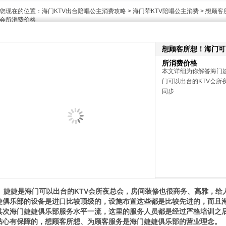
您现在的位置：
海门KTV出台陪唱公主消费攻略
>
海门荤KTV陪唱公主消费
> 想顾客
会所消费价格
想顾客所想！海门可以
所消费价格
本文详细为你解答海门
门可以出台的KTV会所夜总
同步
婕婕是海门可以出台的KTV会所夜总会，房间装修也很商务、高雅，给
婕俱乐部的设备是进口比较顶级的，设施布置这些都是比较先进的，而且
其次海门婕婕俱乐部服务水平一流，这里的服务人员都是经过严格培训之
贴心有保障的，想顾客所想、为顾客服务是海门婕婕俱乐部的营业理念。