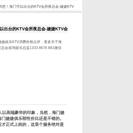
所想！海门可以出台的KTV会所夜总会-婕婕KTV
出台的KTV会所夜总会-婕婕KTV会
婕婕娱乐KTV消费价格点评，更多关于海
会咨询娱乐总监1333 8676 881微信
人以高端豪华的印象，当然，海门婕
海门婕婕俱乐部性价比还是不错的。
后才正式上岗的，这里个服务绝对是