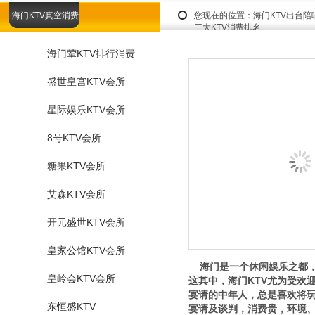
海门KTV真空消费
您现在的位置：
海门KTV出台
三大KTV消费排名
海门荤KTV排行消费
盛世皇宫KTV会所
星际娱乐KTV会所
8号KTV会所
糖果KTV会所
艾森KTV会所
开元盛世KTV会所
皇家公馆KTV会所
海门是一个休闲娱乐之都，
皇岭会KTV会所
这其中，海门KTV尤为受欢
宴请的中年人，总是喜欢将玩
东恒盛KTV
宴请及谈判，消费贵，环境