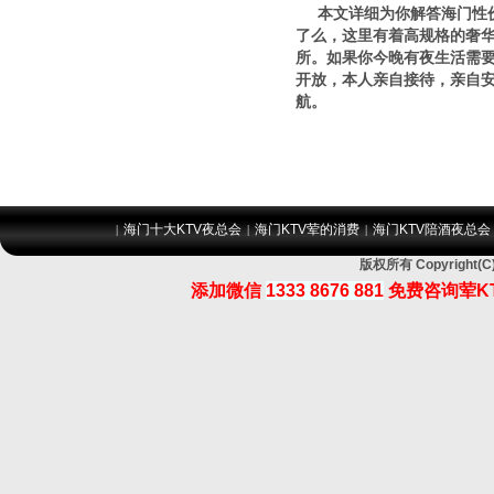
本文详细为你解答海门性价比
了么，这里有着高规格的奢
所。如果你今晚有夜生活需要安
开放，本人亲自接待，亲自
航。
海门十大KTV夜总会
海门KTV荤的消费
海门KTV陪酒夜总会
|
|
|
版权所有 Copyrigh
添加微信
1333 8676 881
免费咨询荤K