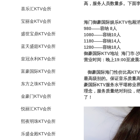
高，服务人员数量多。下面李总，
喜乐汇KTV会所
宝丽金KTV会所
海门御豪国际娱乐KTV包厢
980——容纳 8人
盛世宝鼎KTV会所
1080——容纳10人
1180——容纳14人
蓝天盛筵KTV会所
1280——容纳18人
御豪国际KTV地址 海门市-
皇冠永利KTV会所
营业时间：晚上19:00至凌晨3
富豪国际KTV会所
御豪国际海门性价比高KTV
最高级别的。保证音乐质量
东方之珠KTV会所
豪国际KTV服务水平堪称业
理念，服务质量绝对到位，绝
金豪门KTV会所
了！
悦丽汇KTV会所
熙夜明珠KTV会所
乐盛金殿KTV会所