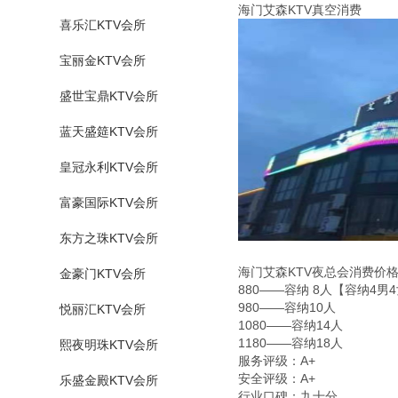
海门艾森KTV真空消费
喜乐汇KTV会所
宝丽金KTV会所
盛世宝鼎KTV会所
蓝天盛筵KTV会所
皇冠永利KTV会所
富豪国际KTV会所
东方之珠KTV会所
海门艾森KTV夜总会消费价
金豪门KTV会所
880——容纳 8人【容纳4男
980——容纳10人
悦丽汇KTV会所
1080——容纳14人
1180——容纳18人
熙夜明珠KTV会所
服务评级：A+
安全评级：A+
乐盛金殿KTV会所
行业口碑：九十分