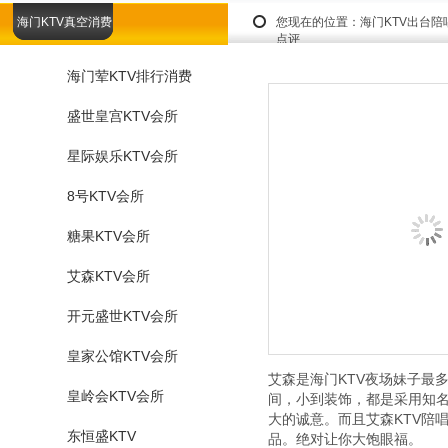
海门KTV真空消费
您现在的位置：
海门KTV出台
点评
海门荤KTV排行消费
盛世皇宫KTV会所
星际娱乐KTV会所
8号KTV会所
糖果KTV会所
艾森KTV会所
开元盛世KTV会所
皇家公馆KTV会所
艾森是海门KTV夜场妹子最
皇岭会KTV会所
间，小到装饰，都是采用知
大的诚意。而且艾森KTV陪
东恒盛KTV
品。绝对让你大饱眼福。